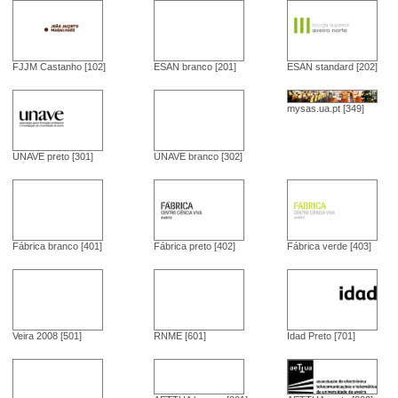
FJJM Castanho [102]
ESAN branco [201]
ESAN standard [202]
mysas.ua.pt [349]
UNAVE preto [301]
UNAVE branco [302]
Fábrica branco [401]
Fábrica preto [402]
Fábrica verde [403]
Veira 2008 [501]
RNME [601]
Idad Preto [701]