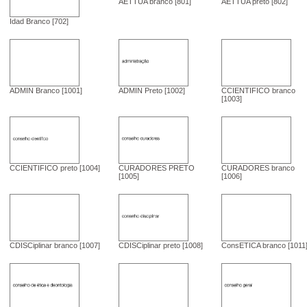
AETTUA branco [801]
AETTUA preto [802]
Idad Branco [702]
ADMIN Branco [1001]
ADMIN Preto [1002]
CCIENTIFICO branco
[1003]
CCIENTIFICO preto [1004]
CURADORES PRETO
CURADORES branco
[1005]
[1006]
CDISCiplinar branco [1007]
CDISCiplinar preto [1008]
ConsETICA branco [1011