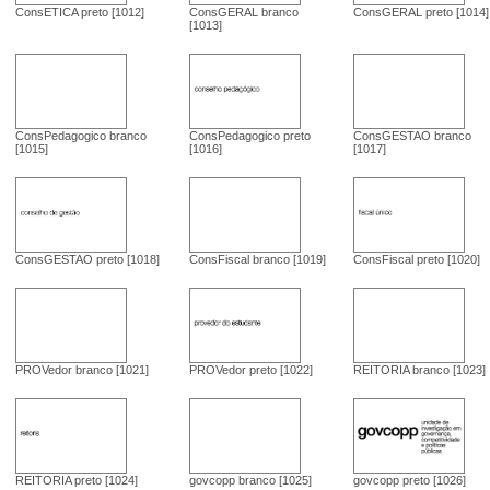
ConsETICA preto [1012]
ConsGERAL branco
ConsGERAL preto [1014]
[1013]
ConsPedagogico branco
ConsPedagogico preto
ConsGESTAO branco
[1015]
[1016]
[1017]
ConsGESTAO preto [1018]
ConsFiscal branco [1019]
ConsFiscal preto [1020]
PROVedor branco [1021]
PROVedor preto [1022]
REITORIA branco [1023]
govcopp branco [1025]
govcopp preto [1026]
REITORIA preto [1024]