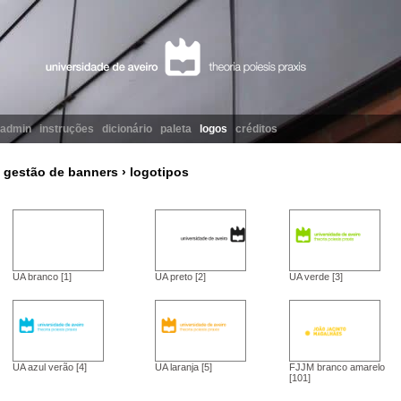
admin
instruções
dicionário
paleta
logos
créditos
gestão de banners › logotipos
UA branco [1]
UA preto [2]
UA verde [3]
UA azul verão [4]
UA laranja [5]
FJJM branco amarelo
[101]