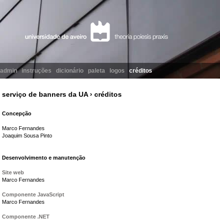
admin
instruções
dicionário
paleta
logos
créditos
serviço de banners da UA › créditos
Concepção
Marco Fernandes
Joaquim Sousa Pinto
Desenvolvimento e manutenção
Site web
Marco Fernandes
Componente JavaScript
Marco Fernandes
Componente .NET